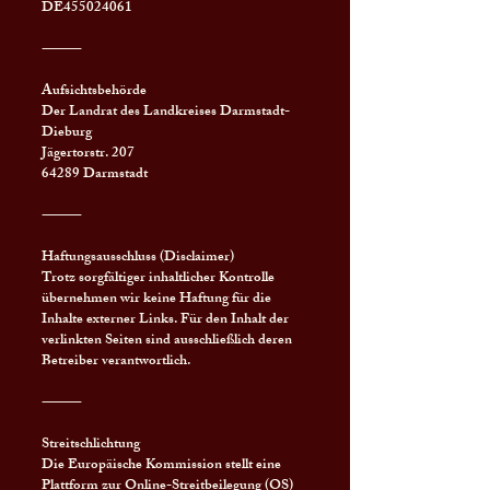
DE455024061
⸻
Aufsichtsbehörde
Der Landrat des Landkreises Darmstadt-
Dieburg
Jägertorstr. 207
64289 Darmstadt
⸻
Haftungsausschluss (Disclaimer)
Trotz sorgfältiger inhaltlicher Kontrolle
übernehmen wir keine Haftung für die
Inhalte externer Links. Für den Inhalt der
verlinkten Seiten sind ausschließlich deren
Betreiber verantwortlich.
⸻
Streitschlichtung
Die Europäische Kommission stellt eine
Plattform zur Online-Streitbeilegung (OS)